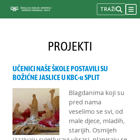
10
11
12
13
14
15
16
TRAŽI
TOGG
NAVI
Skip
17
18
19
20
21
22
23
to
S
content
E
24
25
26
27
28
29
30
C
PROJEKTI
O
31
N
« Jul
D
A
UČENICI NAŠE ŠKOLE POSTAVILI SU
R
BOŽIĆNE JASLICE U KBC-u SPLIT
Y
M
Blagdanima koji su
E
pred nama
N
veselimo se svi, od
U
male djece, mladih,
starijih. Osmijeh
izazivaju svjetlucavi ukrasi, planiraju se