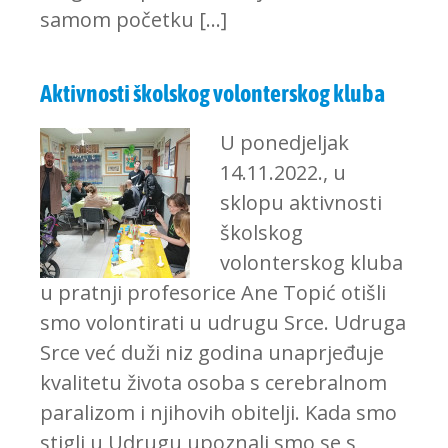
samom početku […]
Aktivnosti školskog volonterskog kluba
U ponedjeljak
14.11.2022., u
sklopu aktivnosti
školskog
volonterskog kluba
u pratnji profesorice Ane Topić otišli
smo volontirati u udrugu Srce. Udruga
Srce već duži niz godina unaprjeđuje
kvalitetu života osoba s cerebralnom
paralizom i njihovih obitelji. Kada smo
stigli u Udrugu upoznali smo se s