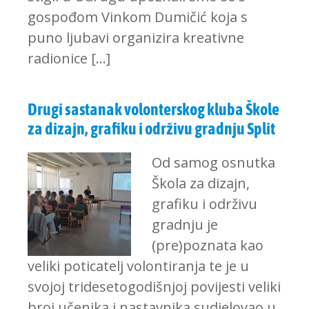
gospođom Vinkom Dumičić koja s
puno ljubavi organizira kreativne
radionice […]
Drugi sastanak volonterskog kluba Škole
za dizajn, grafiku i održivu gradnju Split
Od samog osnutka
Škola za dizajn,
grafiku i održivu
gradnju je
(pre)poznata kao
veliki poticatelj volontiranja te je u
svojoj tridesetogodišnjoj povijesti veliki
broj učenika i nastavnika sudjelovao u