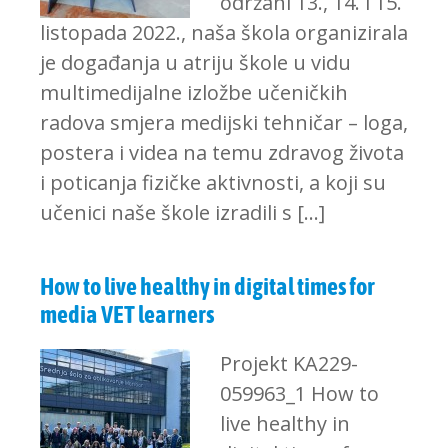
održani 13., 14. i 15.
listopada 2022., naša škola organizirala
je događanja u atriju škole u vidu
multimedijalne izložbe učeničkih
radova smjera medijski tehničar – loga,
postera i videa na temu zdravog života
i poticanja fizičke aktivnosti, a koji su
učenici naše škole izradili s […]
How to live healthy in digital times for
media VET learners
Projekt KA229-
059963_1 How to
live healthy in