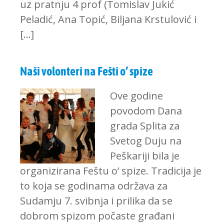
uz pratnju 4 prof (Tomislav Jukić
Peladić, Ana Topić, Biljana Krstulović i
[…]
Naši volonteri na Fešti o’ spize
Ove godine
povodom Dana
grada Splita za
Svetog Duju na
Peškariji bila je
organizirana Feštu o’ spize. Tradicija je
to koja se godinama održava za
Sudamju 7. svibnja i prilika da se
dobrom spizom počaste građani