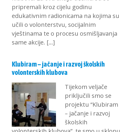
pripremali kroz cijelu godinu
edukativnim radionicama na kojima su
učili o volonterstvu, socijalnim
vještinama te o procesu osmišljavanja
same akcije. […]
Klubiram – jačanje i razvoj školskih
volonterskih klubova
Tijekom veljače
priključili smo se
projektu “Klubiram
– jačanje i razvoj
školskih
volonterskih klubova”, te smo u sklopu