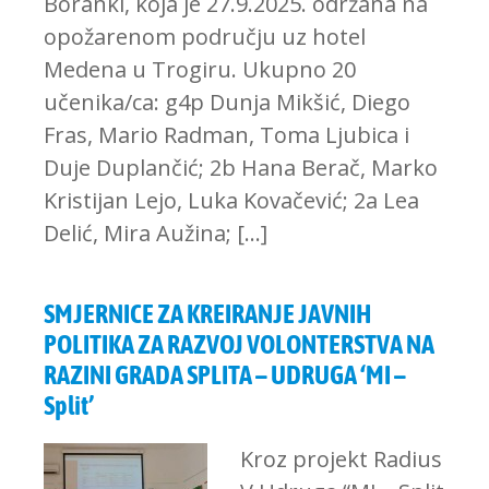
Boranki, koja je 27.9.2025. održana na
opožarenom području uz hotel
Medena u Trogiru. Ukupno 20
učenika/ca: g4p Dunja Mikšić, Diego
Fras, Mario Radman, Toma Ljubica i
Duje Duplančić; 2b Hana Berač, Marko
Kristijan Lejo, Luka Kovačević; 2a Lea
Delić, Mira Aužina; […]
SMJERNICE ZA KREIRANJE JAVNIH
POLITIKA ZA RAZVOJ VOLONTERSTVA NA
RAZINI GRADA SPLITA – UDRUGA ‘MI –
Split’
Kroz projekt Radius