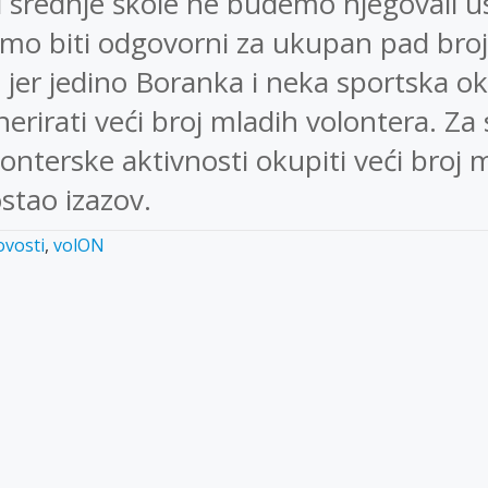
i srednje škole ne budemo njegovali 
emo biti odgovorni za ukupan pad bro
 jer jedino Boranka i neka sportska ok
rirati veći broj mladih volontera. Za 
lonterske aktivnosti okupiti veći broj 
ostao izazov.
vosti
,
volON