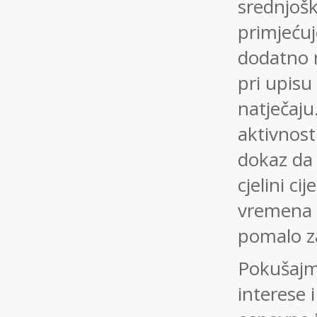
srednjošk
primjećuj
dodatno n
pri upisu
natječaju
aktivnost
dokaz da 
cjelini c
vremena i
pomalo z
Pokušajmo
interese i