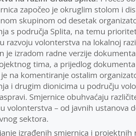
rnica započeo je okruglim stolom i di
nom skupinom od desetak organizat
nja s područja Splita, na temu priorite
u razvoju volonterstva na lokalnoj razi
n je izradom radne verzije dokumenta
ojektnog tima, a prijedlog dokumenta
je na komentiranje ostalim organizat
nja i drugim dionicima u području volo
raspravi. Smjernice obuhvaćaju različit
u volonterstva – od javnih ustanova 
vnog sektora.
janje izrađenih smjernica i projektnih 