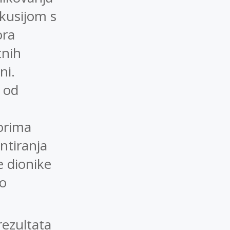
skusijom s
ora
tnih
ni.
 od
orima
ntiranja
e dionike
do
rezultata