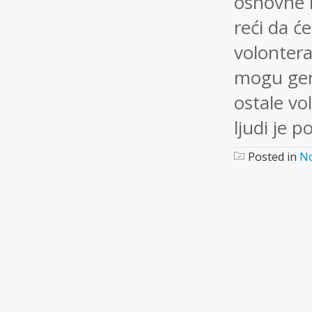
osnovne 
reći da ć
volontera
mogu gene
ostale vo
ljudi je p
Posted in
No