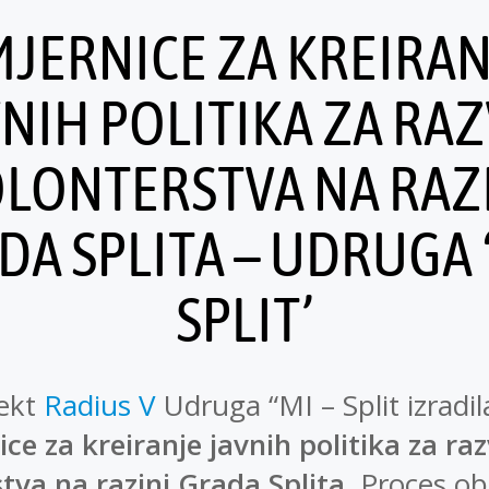
MJERNICE ZA KREIRAN
NIH POLITIKA ZA RA
LONTERSTVA NA RAZ
DA SPLITA – UDRUGA ‘
SPLIT’
jekt
Radius V
Udruga “MI – Split izradil
ce za kreiranje javnih politika za raz
tva na razini Grada Splita
. Proces ob