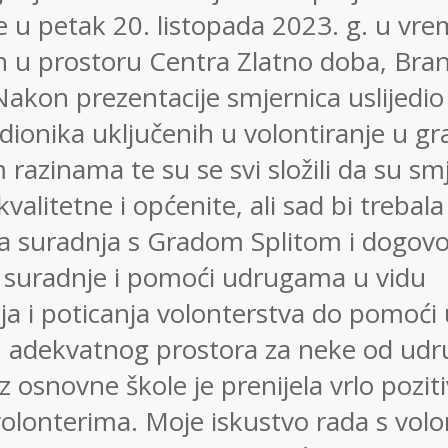
e u petak 20. listopada 2023. g. u vr
h u prostoru Centra Zlatno doba, Bra
Nakon prezentacije smjernica uslijedio 
dionika uključenih u volontiranje u gr
 razinama te su se svi složili da su smj
valitetne i općenite, ali sad bi trebala 
a suradnja s Gradom Splitom i dogovo
a suradnje i pomoći udrugama u vidu
a i poticanja volonterstva do pomoći 
u adekvatnog prostora za neke od udr
iz osnovne škole je prenijela vrlo pozit
olonterima. Moje iskustvo rada s vol