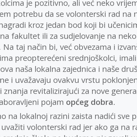
olcima je pozitivno, ali već neko vrije
em potrebu da se volonterski rad na 
agradi kroz jedan bod koji bi učenici
 na fakultet ili za sudjelovanje na nek
. Na taj način bi, već obvezama i izva
ima preopterećeni srednjoškolci, imali v
ova naša lokalna zajednica i naše dru
ijene i uvažavaju ovakvu vrstu poklonje
 znanja revitalizirajući za nove genera
aboravljeni pojam
općeg dobra
.
 na lokalnoj razini zaista nadići sve p
 uvažiti volonterski rad jer ako ga na r