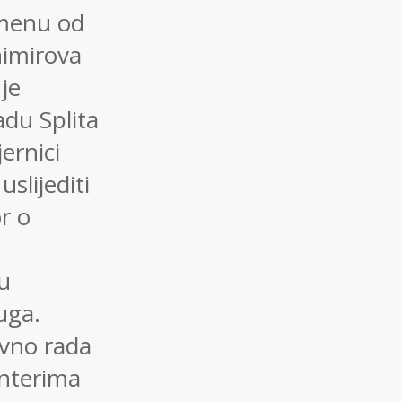
emenu od
nimirova
je
adu Splita
ernici
uslijediti
r o
u
uga.
ivno rada
onterima