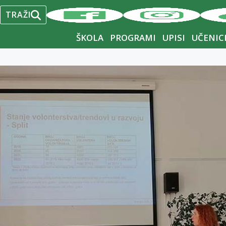
2
3
4
5
6
7
8
TRAŽI
9
10
11
12
13
14
15
ŠKOLA
PROGRAMI
UPISI
UČENIC
16
17
18
19
20
21
22
23
24
25
26
27
28
29
30
31
« Sep
Nov »