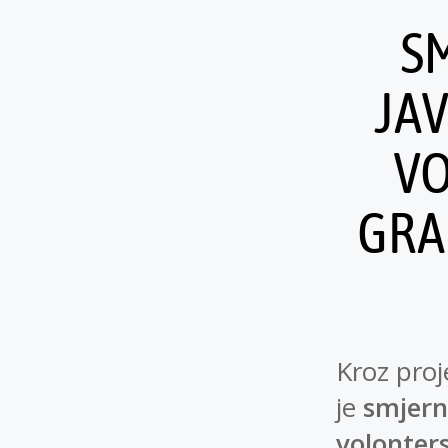
S
JAV
VO
GRA
Kroz pro
je
smjerni
volonters