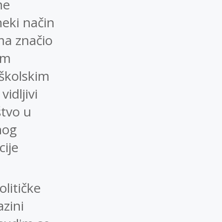
me
neki način
ma značio
om
nškolskim
idljivi
štvo u
nog
cije
olitičke
azini