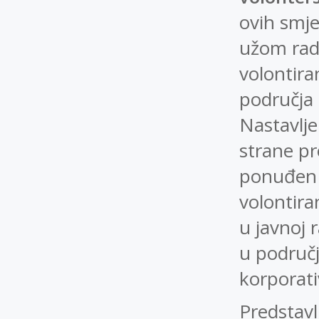
ovih smje
užom rad
volontira
područja 
Nastavlje
strane pr
ponuđen 
volontira
u javnoj 
u područj
korporati
Predstavl