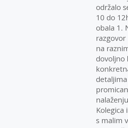
održalo s
10 do 12
obala 1. 
razgovor 
na raznim
dovoljno k
konkretn
detaljim
promicanj
nalaženj
Kolegica 
s malim v