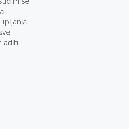
usudim se
ja
upljanja
sve
mladih
P
O
S
T
N
A
V
I
G