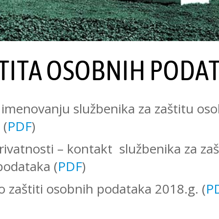
TITA OSOBNIH PODA
 imenovanju službenika za zaštitu os
 (
PDF
)
privatnosti – kontakt službenika za zaš
podataka (
PDF
)
 o zaštiti osobnih podataka 2018.g. (
P