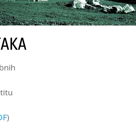
TAKA
obnih
titu
DF
)