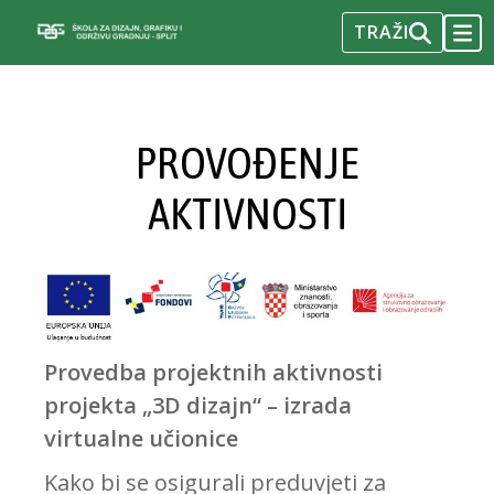
10
11
12
13
14
15
16
TRAŽI
TOGG
NAVI
Skip
17
18
19
20
21
22
23
to
S
content
E
24
25
26
27
28
29
30
C
PROVOĐENJE
O
31
N
AKTIVNOSTI
« Jul
D
A
R
Y
M
E
Provedba projektnih aktivnosti
N
U
projekta „3D dizajn“ – izrada
virtualne učionice
Kako bi se osigurali preduvjeti za