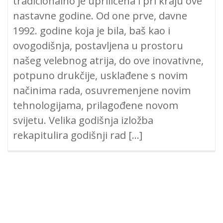
tradicionalno je upriličena i pri kraju ove
nastavne godine. Od one prve, davne
1992. godine koja je bila, baš kao i
ovogodišnja, postavljena u prostoru
našeg velebnog atrija, do ove inovativne,
potpuno drukčije, usklađene s novim
načinima rada, osuvremenjene novim
tehnologijama, prilagođene novom
svijetu. Velika godišnja izložba
rekapitulira godišnji rad […]