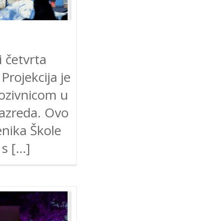
i četvrta
Projekcija je
pozivnicom u
razreda. Ovo
enika Škole
 s […]