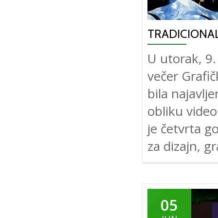
TRADICIONA
U utorak, 9.
večer Grafič
bila najavl
obliku video
je četvrta g
za dizajn, gr
05