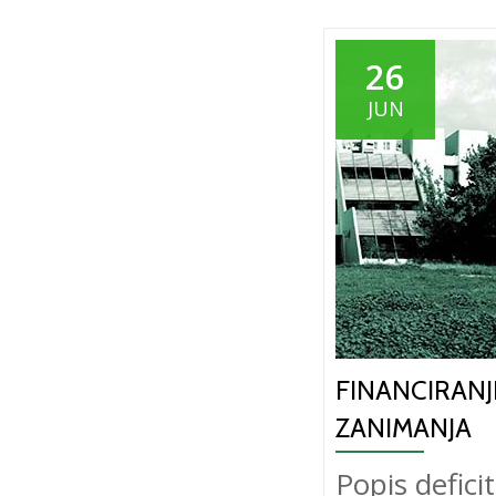
26
JUN
FINANCIRANJ
ZANIMANJA
Popis defici