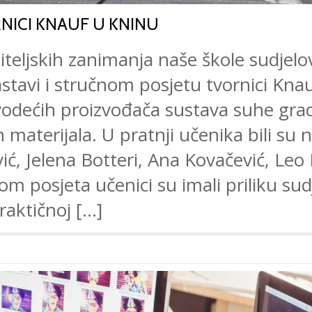
NICI KNAUF U KNINU
iteljskih zanimanja naše škole sudjelov
stavi i stručnom posjetu tvornici Kna
odećih proizvođača sustava suhe grad
 materijala. U pratnji učenika bili su n
ć, Jelena Botteri, Ana Kovačević, Leo 
om posjeta učenici su imali priliku sud
praktičnoj […]