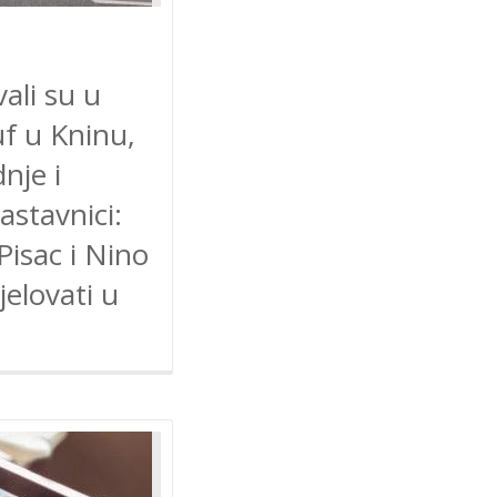
ali su u
uf u Kninu,
nje i
astavnici:
Pisac i Nino
jelovati u