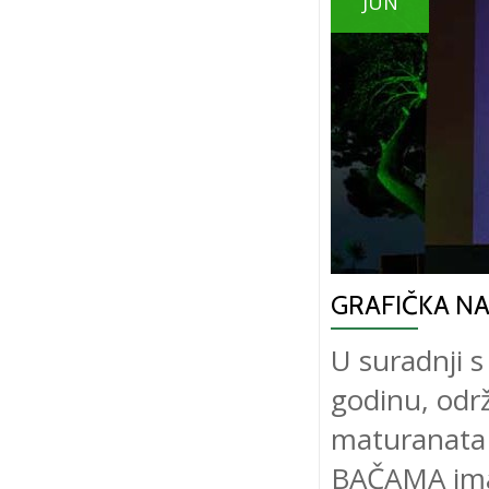
JUN
GRAFIČKA N
U suradnji s
godinu, održ
maturanata 
BAČAMA imat 