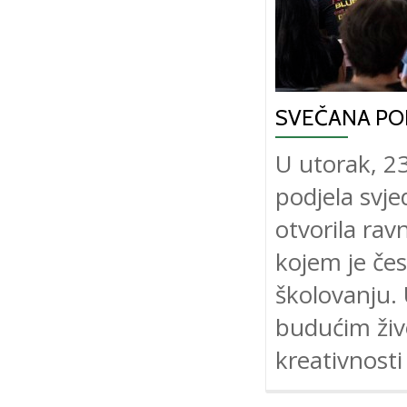
SVEČANA PO
U utorak, 23
podjela svj
otvorila ra
kojem je če
školovanju. 
budućim živ
kreativnosti