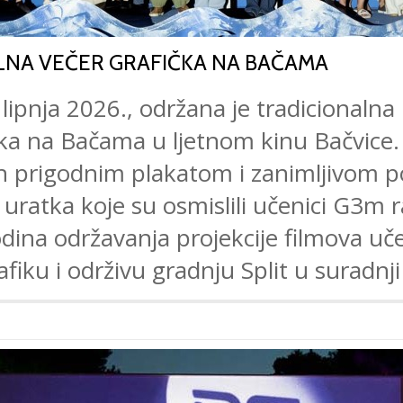
LNA VEČER GRAFIČKA NA BAČAMA
 lipnja 2026., održana je tradicionalna 
ka na Bačama u ljetnom kinu Bačvice. 
jen prigodnim plakatom i zanimljivom 
 uratka koje su osmislili učenici G3m 
odina održavanja projekcije filmova uč
afiku i održivu gradnju Split u suradnji