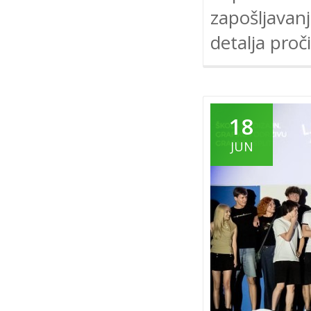
zapošljavanj
detalja proč
18
JUN