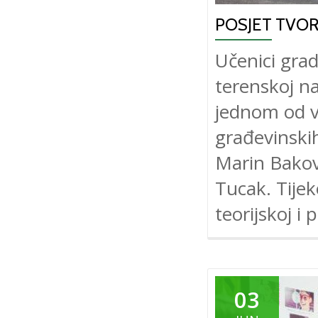
POSJET TVOR
Učenici grad
terenskoj na
jednom od v
građevinskih
Marin Bakovi
Tucak. Tijek
teorijskoj i 
03