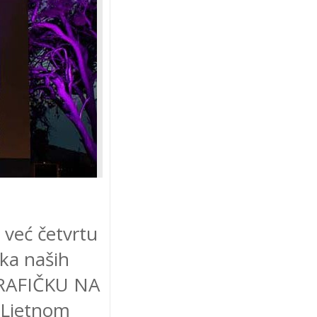
 već četvrtu
aka naših
GRAFIČKU NA
u Ljetnom