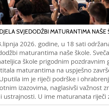
DJELA SVJEDODŽBI MATURANTIMA NAŠE 
.lipnja 2026. godine, u 18 sati održan
edodžbi maturantima naše škole. Sveča
vnateljica škole prigodnim pozdravnim
stitala maturantima na uspješno zav
Uputila im je riječi podrške i ohrabren
otnim izazovima, naglasivši važnost z
 i ustrajnosti. U ime maturanata riječi