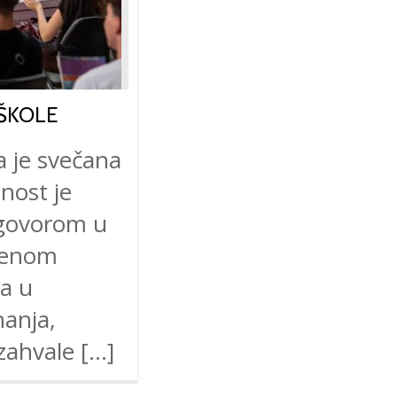
ŠKOLE
a je svečana
nost je
 govorom u
ršenom
ja u
nanja,
 zahvale […]