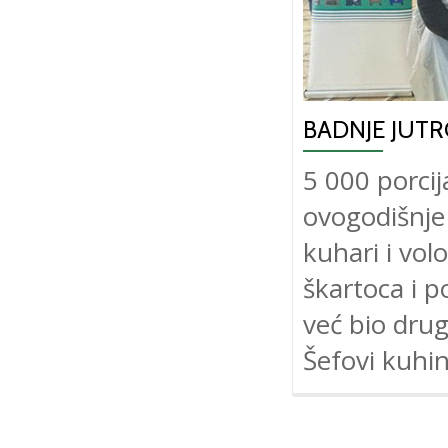
BADNJE JUT
5 000 porcij
ovogodišnje 
kuhari i vol
škartoca i p
već bio drug
Šefovi kuhin