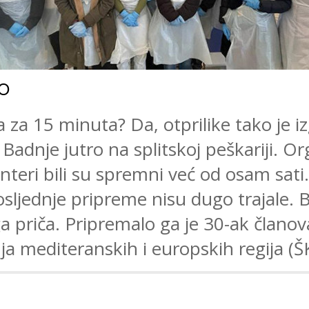
RO
a za 15 minuta? Da, otprilike tako je i
Badnje jutro na splitskoj peškariji. Or
onteri bili su spremni već od osam sati
osljednje pripreme nisu dugo trajale. B
a priča. Pripremalo ga je 30-ak člano
ja mediteranskih i europskih regija (