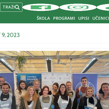
2
3
4
5
6
7
8
TRAŽI
9
10
11
12
13
14
15
ŠKOLA
PROGRAMI
UPISI
UČENIC
16
17
18
19
20
21
22
9, 2023
23
24
25
26
27
28
29
30
31
« Dec
Feb »