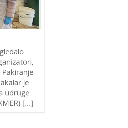
zgledalo
ganizatori,
. Pakiranje
akalar je
va udruge
ŠKMER) […]