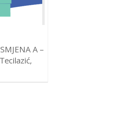
. SMJENA A –
cilazić,