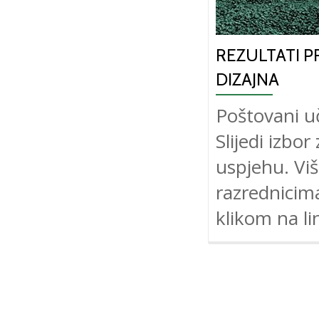
REZULTATI P
DIZAJNA
Poštovani uč
Slijedi izbo
uspjehu. Viš
razrednicim
klikom na li