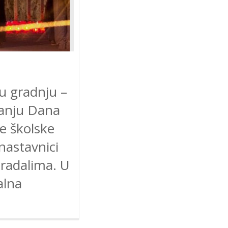
vu gradnju –
avanju Dana
te školske
nastavnici
tradalima. U
alna