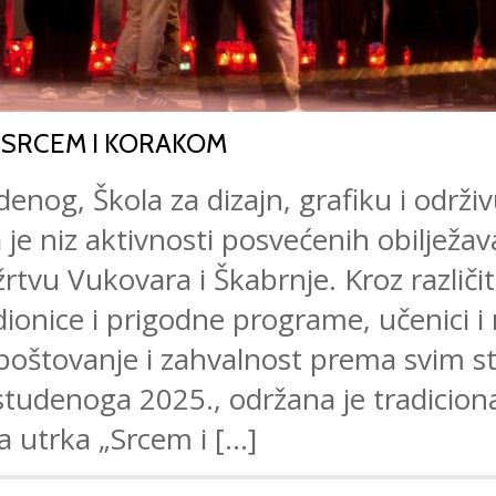
 SRCEM I KORAKOM
enog, Škola za dizajn, grafiku i održi
a je niz aktivnosti posvećenih obiljež
žrtvu Vukovara i Škabrnje. Kroz različi
dionice i prigodne programe, učenici i 
 poštovanje i zahvalnost prema svim s
 studenoga 2025., održana je tradicion
 utrka „Srcem i […]