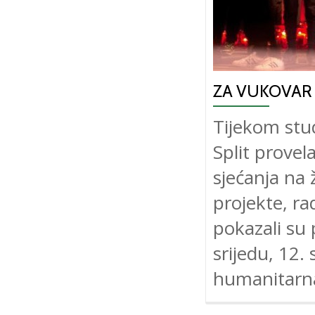
ZA VUKOVAR
Tijekom stud
Split provel
sjećanja na 
projekte, ra
pokazali su
srijedu, 12.
humanitarna