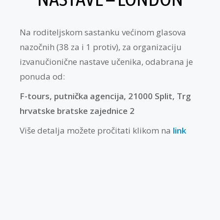
Na roditeljskom sastanku većinom glasova
nazočnih (38 za i 1 protiv), za organizaciju
izvanučionične nastave učenika, odabrana je
ponuda od:
F-tours, putnička agencija, 21000 Split, Trg
hrvatske bratske zajednice 2
Više detalja možete pročitati klikom na
link