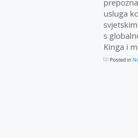
prepoznat
usluga ko
svjetskim
s global
Kinga i 
Posted in
No