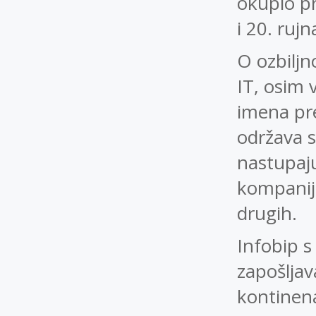
okupio pre
i 20. rujn
O ozbiljn
IT, osim 
imena pre
održava 
nastupaju
kompanij
drugih.
Infobip s
zapošljav
kontinena