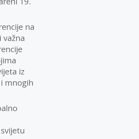
areni 19.
rencije na
i važna
encije
ojima
jeta iz
 i mnogih
balno
svijetu