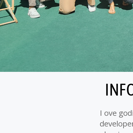
INF
I ove god
developer