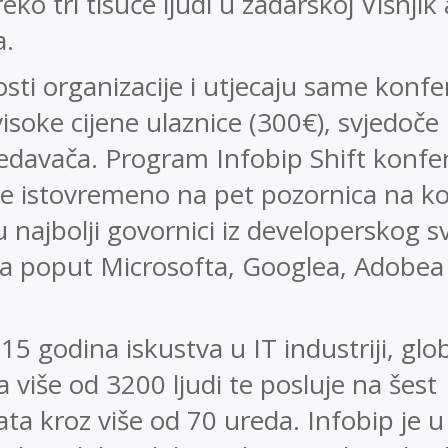
ko tri tisuće ljudi u zadarskoj Višnjik 
a.
osti organizacije i utjecaju same konfe
visoke cijene ulaznice (300€), svjedoče 
davača. Program Infobip Shift konfer
se istovremeno na pet pozornica na k
 najbolji govornici iz developerskog svi
a poput Microsofta, Googlea, Adobea
 15 godina iskustva u IT industriji, glo
a više od 3200 ljudi te posluje na šest
ta kroz više od 70 ureda. Infobip je u 