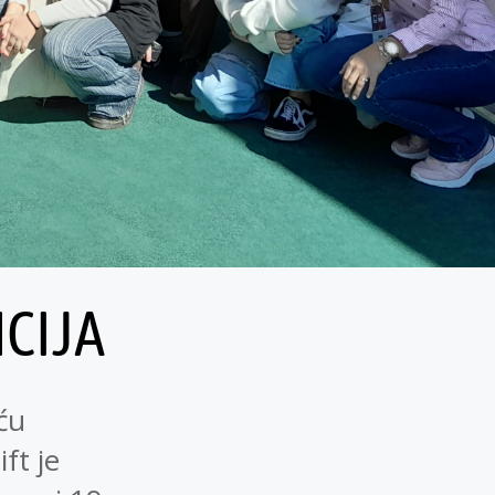
CIJA
ću
ft je