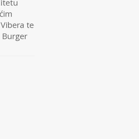
itetu
ećim
Vibera te
 Burger
P
O
S
T
N
A
V
I
G
A