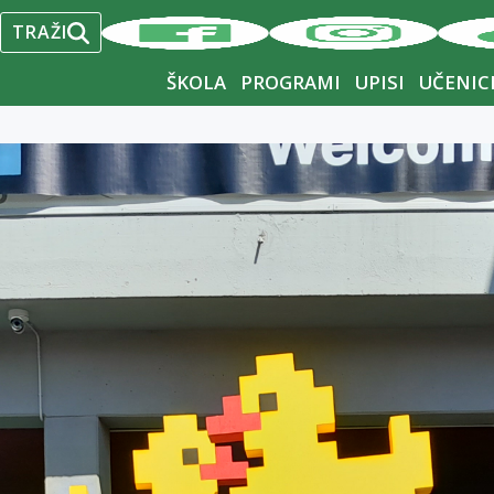
3
4
5
6
7
8
9
TRAŽI
10
11
12
13
14
15
16
ŠKOLA
PROGRAMI
UPISI
UČENIC
17
18
19
20
21
22
23
24
25
26
27
28
29
30
31
« Sep
Nov »